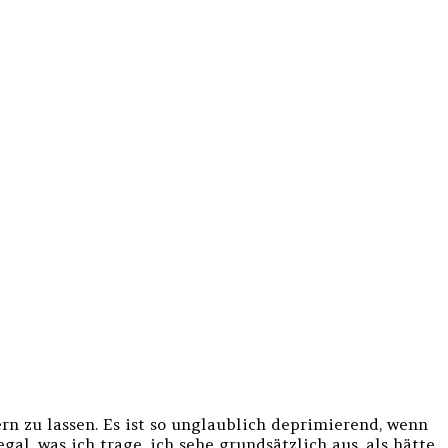
rn zu lassen. Es ist so unglaublich deprimierend, wenn
al, was ich trage, ich sehe grundsätzlich aus, als hätte