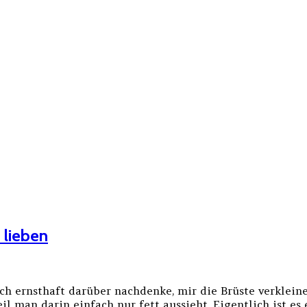
 lieben
h ernsthaft darüber nachdenke, mir die Brüste verkleine
man darin einfach nur fett aussieht. Eigentlich ist es eg