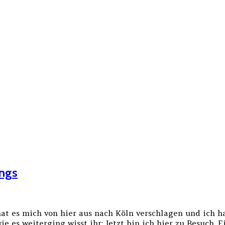
ings
hat es mich von hier aus nach Köln verschlagen und ich
es weiterging wisst ihr: Jetzt bin ich hier zu Besuch. E