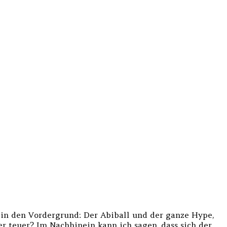
in den Vordergrund: Der Abiball und der ganze Hype,
r teuer? Im Nachhinein kann ich sagen, dass sich der