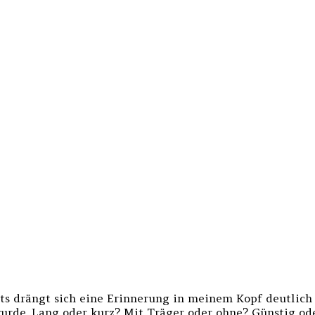
s drängt sich eine Erinnerung in meinem Kopf deutlich 
urde. Lang oder kurz? Mit Träger oder ohne? Günstig ode