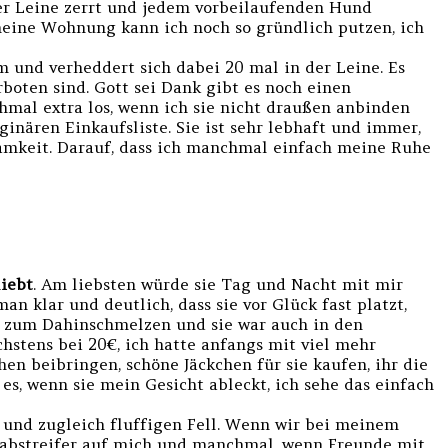
 der Leine zerrt und jedem vorbeilaufenden Hund
meine Wohnung kann ich noch so gründlich putzen, ich
m und verheddert sich dabei 20 mal in der Leine. Es
boten sind. Gott sei Dank gibt es noch einen
mal extra los, wenn ich sie nicht draußen anbinden
inären Einkaufsliste. Sie ist sehr lebhaft und immer,
mkeit. Darauf, dass ich manchmal einfach meine Ruhe
iebt
. Am liebsten würde sie Tag und Nacht mit mir
an klar und deutlich, dass sie vor Glück fast platzt,
en zum Dahinschmelzen und sie war auch in den
chstens bei 20€, ich hatte anfangs mit viel mehr
en beibringen, schöne Jäckchen für sie kaufen, ihr die
 es, wenn sie mein Gesicht ableckt, ich sehe das einfach
 und zugleich fluffigen Fell. Wenn wir bei meinem
ußabstreifer auf mich und manchmal, wenn Freunde mit