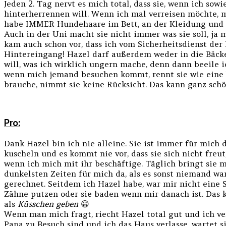
Jeden 2. Tag nervt es mich total, dass sie, wenn ich so
hinterherrennen will. Wenn ich mal verreisen möchte, 
habe IMMER Hundehaare im Bett, an der Kleidung und g
Auch in der Uni macht sie nicht immer was sie soll, ja
kam auch schon vor, dass ich vom Sicherheitsdienst der
Hintereingang! Hazel darf außerdem weder in die Bäcke
will, was ich wirklich ungern mache, denn dann beeile 
wenn mich jemand besuchen kommt, rennt sie wie eine
brauche, nimmt sie keine Rücksicht. Das kann ganz schö
Pro:
Dank Hazel bin ich nie alleine. Sie ist immer für mich 
kuscheln und es kommt nie vor, dass sie sich nicht freut
wenn ich mich mit ihr beschäftige. Täglich bringt sie
dunkelsten Zeiten für mich da, als es sonst niemand war
gerechnet. Seitdem ich Hazel habe, war mir nicht eine S
Zähne putzen oder sie baden wenn mir danach ist. Das kli
als
Küsschen geben
😀
Wenn man mich fragt, riecht Hazel total gut und ich v
Papa zu Besuch sind und ich das Haus verlasse, wartet