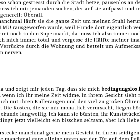
wieso schon gestresst durch die Stadt hetze, pausenlos an
muss ich mir jemanden suchen, der auf sie aufpasst und 
enerell: Überall.
 manchmal läuft sie die ganze Zeit um meinen Stuhl heru
 LMU rausgeworfen wurde, weil Hunde dort eigentlich ver
rei noch in den Supermarkt, da muss ich also immer noch
ich mich immer total und vergesse die Hälfte meiner imag
 Verrückte durch die Wohnung und bettelt um Aufmerksa
n nerven.
da und zeigt mir jeden Tag, dass sie mich
bedingungslos l
, wenn ich ihr meine Zeit widme. In ihrem Gesicht sieht m
 mich mit ihren Kulleraugen und den viel zu großen Ohr
. Die Kosten, die sie mir monatlich verursacht, liegen hö
ekunde langweilig. Ich kann sie bürsten, ihr Kunststückch
ngt jetzt vielleicht ein bisschen seltsam, aber ich liebe
erstecke manchmal gerne mein Gesicht in ihrem seidigen
 sie manchmal ganz alleine unten vor der Tür auf dem F